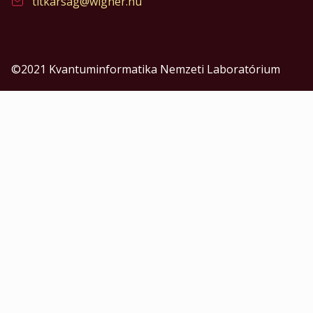
titkarsag@wigner.hu
©2021 Kvantuminformatika Nemzeti Laboratórium