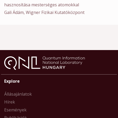
hasznosítása mesterséges atomokkal
Gali Ádám, Wigner Fizikai Kutatóközpont
Explore
Állásajánlatok
Hírek
Események
Publikációk