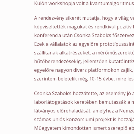
Külön workshopja volt a kvantumalgoritmuso
A rendezvény sikerét mutatja, hogy a világ 
képviseltették magukat és rendkívül pozití
konferencia után Csonka Szabolcs főszervez
Ezek a vállalatok az egyelőre prototípussz
szállítanak alkatrészeket, a mérőműszerektő
hűtőberendezésekig, jellemzően kutatóinté
egyelőre nagyon diverz platformokon zajlik
szerintem beletelik még 10-15 évbe, mire le
Csonka Szabolcs hozzátette, az esemény jó a
laborlátogatások keretében bemutassák a 
látványos előrehaladását, amelyhez a Nemz
számos uniós konzorciumi projekt is hozzájá
Műegyetem kimondottan ismert szereplő eb