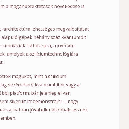
nem a magánbefektetések növekedése is
-architektúra lehetséges megvalósítását
 alapuló gépek néhány száz kvantumbit
szimulációk futtatására, a jövőben
k, amelyek a szilíciumtechnológiára
t.
ették magukat, mint a szilícium
lag vezérelhető kvantumbitek vagy a
bbi platform, bár jelenleg el van
em sikerült itt demonstrálni –, nagy
ek várhatóan jóval ellenállóbbak lesznek
szemben.