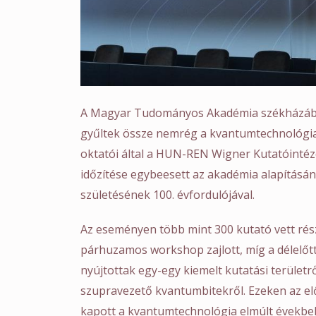
A Magyar Tudományos Akadémia székházáb
gyűltek össze nemrég a kvantumtechnológia 
oktatói által a HUN-REN Wigner Kutatóintéz
időzítése egybeesett az akadémia alapításá
születésének 100. évfordulójával.
Az eseményen több mint 300 kutató vett rész
párhuzamos workshop zajlott, míg a délelőtt
nyújtottak egy-egy kiemelt kutatási területrő
szupravezető kvantumbitekről. Ezeken az el
kapott a kvantumtechnológia elmúlt évekbel