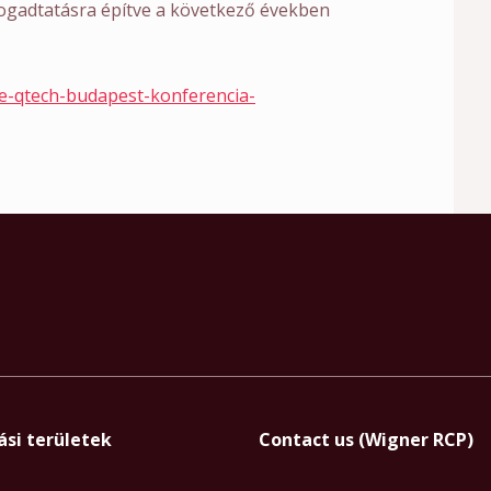
ogadtatásra építve a következő években
-qtech-budapest-konferencia-
ási területek
Contact us (Wigner RCP)