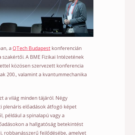
an, a
QTech Budapest
konferencián
szakértői. A BME Fizikai Intézetének
ettel közösen szervezett konferencia
nak 200., valamint a kvantummechanika
t a világ minden tájáról. Négy
i plenáris előadások átfogó képet
l, például a spinalapú vagy a
őadásokon a hallgatóság betekintést
i, robbanásszerű fejlődésébe, amelyet