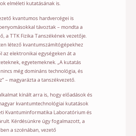
k elméleti kutatásának is.
vezető kvantumos hardvercégei is
v benyomásokkal távoztak – mondta a
ő, a TTK Fizika Tanszékének vezetője.
inten létező kvantumszámítógépekhez
l az elektronikai egységeken át a
zeteknek, egyetemeknek. „A kutatás
, nincs még domináns technológia, és
sz” – magyarázta a tanszékvezető.
lkalmat kínált arra is, hogy előadások és
magyar kvantumtechnológiai kutatások
eti Kvantuminformatika Laboratórium és
rult. Kérdésünkre úgy fogalmazott, a
ben a szcénában, vezető