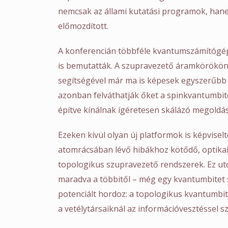
nemcsak az állami kutatási programok, ha
előmozdított.
A konferencián többféle kvantumszámítógép
is bemutatták. A szupravezető áramkörökön
segítségével már ma is képesek egyszerűbb 
azonban felváthatják őket a spinkvantumbite
építve kínálnak ígéretesen skálázó megoldás
Ezeken kívül olyan új platformok is képviselt
atomrácsában lévő hibákhoz kötődő, optikai
topologikus szupravezető rendszerek. Ez utó
maradva a többitől – még egy kvantumbitet s
potenciált hordoz: a topologikus kvantumbit
a vetélytársaiknál az információvesztéssel 