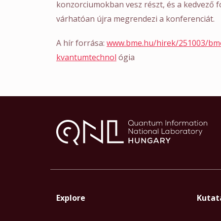
konzorciumokban vesz részt, és a kedvező f
várhatóan újra megrendezi a konferenciát.
A hír forrása:
www.bme.hu/hirek/251003/bme
kvantumtechnol
ógia
Explore
Kutat