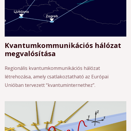
Kvantumkommunikációs hálózat
megvalósítása
Regionális kvantumkommunikációs hálózat
létrehozása, amely csatlakoztatható az Európai
Unióban tervezett “kvantuminternethez”.