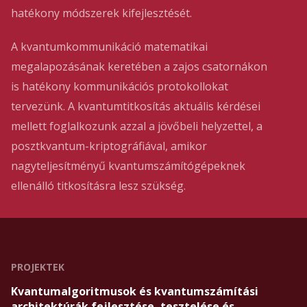
hatékony módszerek kifejlesztését.
A kvantumkommunikáció matematikai
megalapozásának keretében a zajos csatornákon
is hatékony kommunikációs protokollokat
tervezünk. A kvantumtitkosítás aktuális kérdései
mellett foglalkozunk azzal a jövőbeli helyzettel, a
posztkvantum-kriptográfiával, amikor
nagyteljesítményű kvantumszámítógépeknek
ellenálló titkosításra lesz szükség.
PROJEKTEK
Kvantumalgoritmusok és kvantumszámítási
architektúrák fejlesztése, tesztelése és