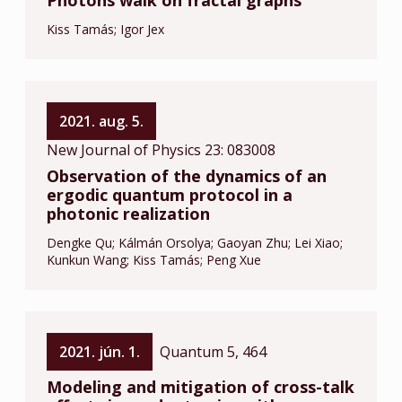
Photons walk on fractal graphs
Kiss Tamás
Igor Jex
2021. aug. 5.
New Journal of Physics 23: 083008
Observation of the dynamics of an
ergodic quantum protocol in a
photonic realization
Dengke Qu
Kálmán Orsolya
Gaoyan Zhu
Lei Xiao
Kunkun Wang
Kiss Tamás
Peng Xue
2021. jún. 1.
Quantum 5, 464
Modeling and mitigation of cross-talk