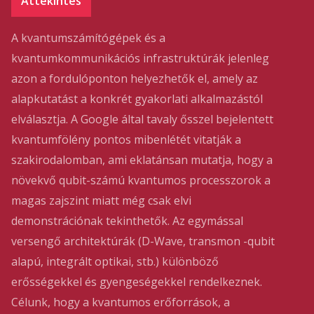
Áttekintés
A kvantumszámítógépek és a
kvantumkommunikációs infrastruktúrák jelenleg
azon a fordulóponton helyezhetők el, amely az
alapkutatást a konkrét gyakorlati alkalmazástól
elválasztja. A Google által tavaly ősszel bejelentett
kvantumfölény pontos mibenlétét vitatják a
szakirodalomban, ami eklatánsan mutatja, hogy a
növekvő qubit-számú kvantumos processzorok a
magas zajszint miatt még csak elvi
demonstrációnak tekinthetők. Az egymással
versengő architektúrák (D-Wave, transmon -qubit
alapú, integrált optikai, stb.) különböző
erősségekkel és gyengeségekkel rendelkeznek.
Célunk, hogy a kvantumos erőforrások, a