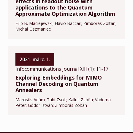
effects in readout noise with
applications to the Quantum
Approximate Optimization Algorithm
Filip B. Maciejewski
Flavio Baccari
Zimborás Zoltán
Michał Oszmaniec
2021. márc. 1.
Infocommunications Journal XIII (1): 11-17
Exploring Embeddings for MIMO
Channel Decoding on Quantum
Annealers
Marosits Ádám
Tabi Zsolt
Kallus Zsófia
Vaderna
Péter
Gódor István
Zimborás Zoltán