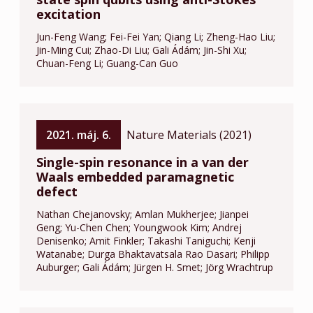
excitation
Jun-Feng Wang
Fei-Fei Yan
Qiang Li
Zheng-Hao Liu
Jin-Ming Cui
Zhao-Di Liu
Gali Ádám
Jin-Shi Xu
Chuan-Feng Li
Guang-Can Guo
2021. máj. 6.
Nature Materials (2021)
Single-spin resonance in a van der
Waals embedded paramagnetic
defect
Nathan Chejanovsky
Amlan Mukherjee
Jianpei
Geng
Yu-Chen Chen
Youngwook Kim
Andrej
Denisenko
Amit Finkler
Takashi Taniguchi
Kenji
Watanabe
Durga Bhaktavatsala Rao Dasari
Philipp
Auburger
Gali Ádám
Jürgen H. Smet
Jörg Wrachtrup