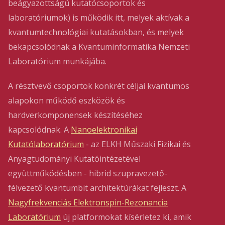
beágyazottságú kutatócsoportok és
laboratóriumok) is működik itt, melyek aktívak a
kvantumtechnológiai kutatásokban, és melyek
bekapcsolódnak a Kvantuminformatika Nemzeti
Laboratórium munkájába.
A résztvevő csoportok konkrét céljai kvantumos
alapokon működő eszközök és
hardverkomponensek készítéséhez
kapcsolódnak. A
Nanoelektronikai
Kutatólaboratórium
- az ELKH Műszaki Fizikai és
Anyagtudományi Kutatóintézetével
együttműködésben - hibrid szupravezető-
félvezető kvantumbit architektúrákat fejleszt. A
Nagyfrekvenciás Elektronspin-Rezonancia
Laboratórium
új platformokat kísérletez ki, amik