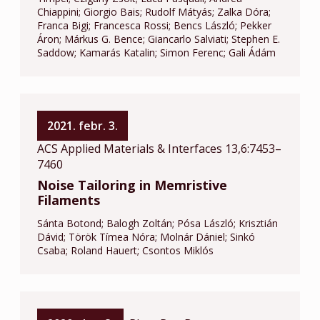
Chiappini
Giorgio Bais
Rudolf Mátyás
Zalka Dóra
Franca Bigi
Francesca Rossi
Bencs László
Pekker
Áron
Márkus G. Bence
Giancarlo Salviati
Stephen E.
Saddow
Kamarás Katalin
Simon Ferenc
Gali Ádám
2021. febr. 3.
ACS Applied Materials & Interfaces 13,6:7453–
7460
Noise Tailoring in Memristive
Filaments
Sánta Botond
Balogh Zoltán
Pósa László
Krisztián
Dávid
Török Tímea Nóra
Molnár Dániel
Sinkó
Csaba
Roland Hauert
Csontos Miklós