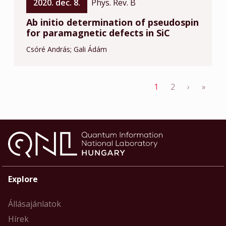
2020. dec. 8.
Phys. Rev. B
Ab initio determination of pseudospin
for paramagnetic defects in SiC
Csóré András
Gali Ádám
Pagination
Next pag
Last
1
2
›
»
Explore
Állásajánlatok
Hírek