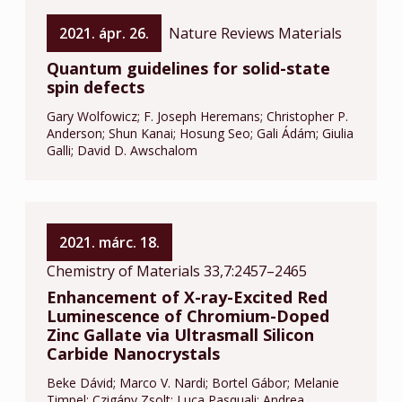
2021. ápr. 26.
Nature Reviews Materials
Quantum guidelines for solid-state
spin defects
Gary Wolfowicz
F. Joseph Heremans
Christopher P.
Anderson
Shun Kanai
Hosung Seo
Gali Ádám
Giulia
Galli
David D. Awschalom
2021. márc. 18.
Chemistry of Materials 33,7:2457–2465
Enhancement of X-ray-Excited Red
Luminescence of Chromium-Doped
Zinc Gallate via Ultrasmall Silicon
Carbide Nanocrystals
Beke Dávid
Marco V. Nardi
Bortel Gábor
Melanie
Timpel
Czigány Zsolt
Luca Pasquali
Andrea