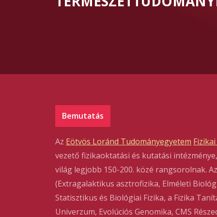
TERMÉSZETTUDOMÁNYI
Bemutatás
Az
Eötvös Loránd Tudományegyetem
Fizikai
vezető fizikaoktatási és kutatási intézmény
világ legjobb 150-200. közé rangsorolnak. A
(Extragalaktikus asztrofizika, Elméleti Biológi
Statisztikus és Biológiai Fizika, a Fizika Tan
Univerzum, Evolúciós Genomika, CMS Részecsk