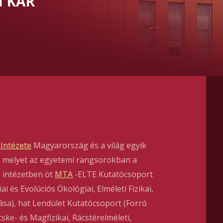
 KAR
 Intézete
Magyarország és a világ egyik
e, melyet az egyetemi rangsorokban a
z intézetben öt
MTA
-ELTE Kutatócsoport
ai és Evolúciós Ökológiai, Elméleti Fizikai,
ítása), hat Lendület Kutatócsoport (Forró
e- és Magfizikai, Rácstérelméleti,