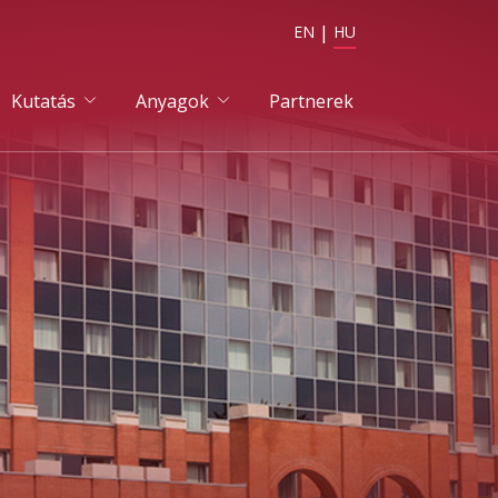
EN
HU
Kutatás
Anyagok
Partnerek