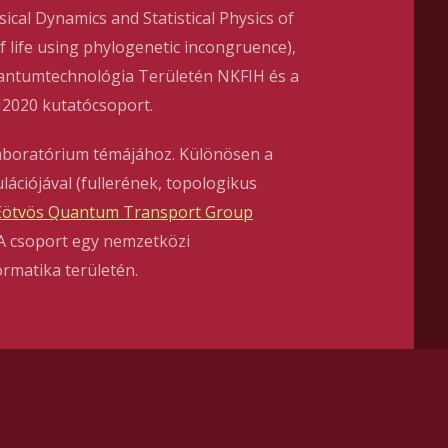
ysical Dynamics and Statistical Physics of
f life using phylogenetic incongruence),
vantumtechnológia Területén NKFIH és a
H2020 kutatócsoport.
aboratórium témájához. Különösen a
ációjával (fullerének, topologikus
Eötvös Quantum Transport Group
A csoport egy nemzetközi
rmatika területén.