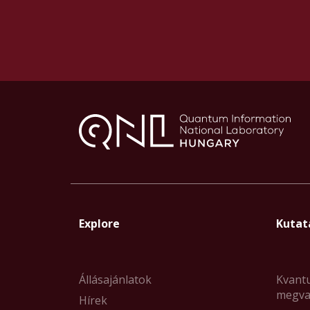
Explore
Kutat
Állásajánlatok
Kvant
megva
Hírek