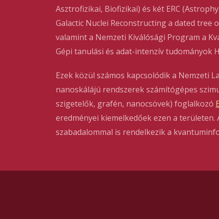
Asztrofizikai, Biofizikai) és két ERC (Astroph
Galactic Nuclei Reconstructing a dated tree o
valamint a Nemzeti Kiválósági Program a K
Gépi tanulási és adat-intenzív tudományok 
Ezek közül számos kapcsolódik a Nemzeti L
nanoskálájú rendszerek számítógépes szimul
szigetelők, grafén, nanocsövek) foglalkozó
eredményei kiemelkedőek ezen a területen. 
szabadalommal is rendelkezik a kvantuminfo