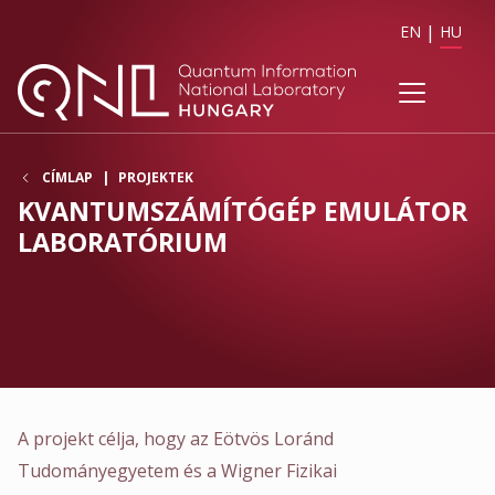
EN
HU
CÍMLAP
PROJEKTEK
KVANTUMSZÁMÍTÓGÉP EMULÁTOR
LABORATÓRIUM
A projekt célja, hogy az Eötvös Loránd
Tudományegyetem és a Wigner Fizikai