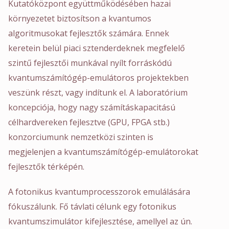
Kutatóközpont együttműködésében hazai
környezetet biztosítson a kvantumos
algoritmusokat fejlesztők számára. Ennek
keretein belül piaci sztenderdeknek megfelelő
szintű fejlesztői munkával nyílt forráskódú
kvantumszámítógép-emulátoros projektekben
veszünk részt, vagy indítunk el. A laboratórium
koncepciója, hogy nagy számításkapacitású
célhardvereken fejlesztve (GPU, FPGA stb.)
konzorciumunk nemzetközi szinten is
megjelenjen a kvantumszámítógép-emulátorokat
fejlesztők térképén.
A fotonikus kvantumprocesszorok emulálására
fókuszálunk. Fő távlati célunk egy fotonikus
kvantumszimulátor kifejlesztése, amellyel az ún.