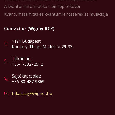
A kvantuminformatika elemi építőkövei
Kvantumszámítás és kvantumrendszerek szimulációja
Contact us (Wigner RCP)
1121 Budapest,
Konkoly-Thege Miklós út 29-33.
Titkárság:
+36-1-392- 2512
Sajtókapcsolat:
+36-30-487-9869
titkarsag@wigner.hu