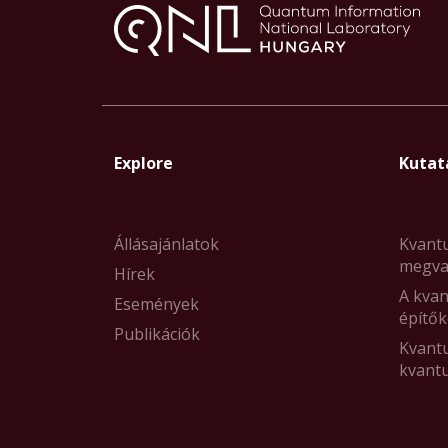
Explore
Kutat
Állásajánlatok
Kvant
megva
Hírek
A kvan
Események
építők
Publikációk
Kvant
kvant