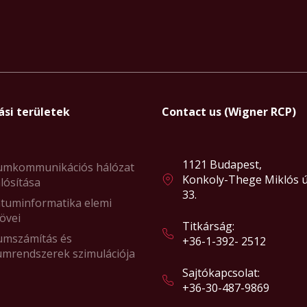
ási területek
Contact us (Wigner RCP)
1121 Budapest,
umkommunikációs hálózat
Konkoly-Thege Miklós ú
lósítása
33.
tuminformatika elemi
övei
Titkárság:
umszámítás és
+36-1-392- 2512
umrendszerek szimulációja
Sajtókapcsolat:
+36-30-487-9869