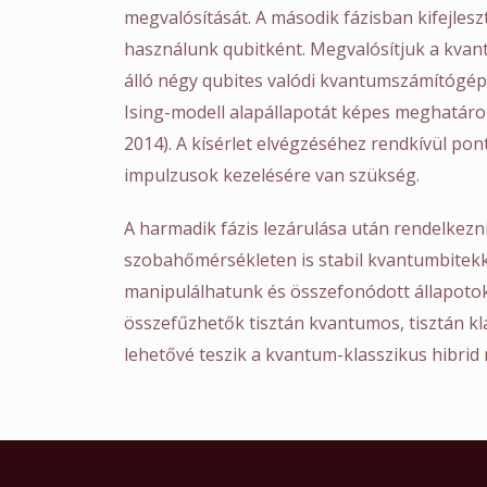
megvalósítását. A második fázisban kifejles
használunk qubitként. Megvalósítjuk a kva
álló négy qubites valódi kvantumszámítógépe
Ising-modell alapállapotát képes meghatároz
2014). A kísérlet elvégzéséhez rendkívül pont
impulzusok kezelésére van szükség.
A harmadik fázis lezárulása után rendelkezni 
szobahőmérsékleten is stabil kvantumbitekk
manipulálhatunk és összefonódott állapotok
összefűzhetők tisztán kvantumos, tisztán kl
lehetővé teszik a kvantum-klasszikus hibri