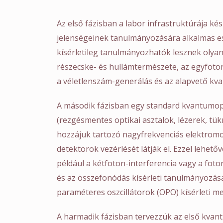
Az első fázisban a labor infrastruktúrája ké
jelenségeinek tanulmányozására alkalmas e
kísérletileg tanulmányozhatók lesznek olyan
részecske- és hullámtermészete, az egyfoton
a véletlenszám-generálás és az alapvető k
A második fázisban egy standard kvantumopt
(rezgésmentes optikai asztalok, lézerek, tükr
hozzájuk tartozó nagyfrekvenciás elektromo
detektorok vezérlését látják el. Ezzel lehető
például a kétfoton-interferencia vagy a fot
és az összefonódás kísérleti tanulmányozása
paraméteres oszcillátorok (OPO) kísérleti me
A harmadik fázisban tervezzük az első kvant