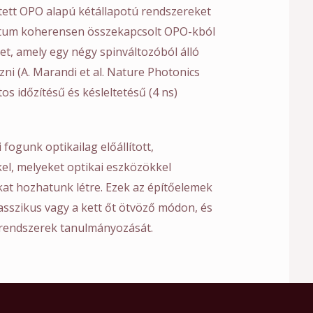
ztett OPO alapú kétállapotú rendszereket
ntum koherensen összekapcsolt OPO-kból
t, amely egy négy spinváltozóból álló
ni (A. Marandi et al. Nature Photonics
os időzítésű és késleltetésű (4 ns)
fogunk optikailag előállított,
el, melyeket optikai eszközökkel
at hozhatunk létre. Ezek az építőelemek
asszikus vagy a kett őt ötvöző módon, és
d rendszerek tanulmányozását.