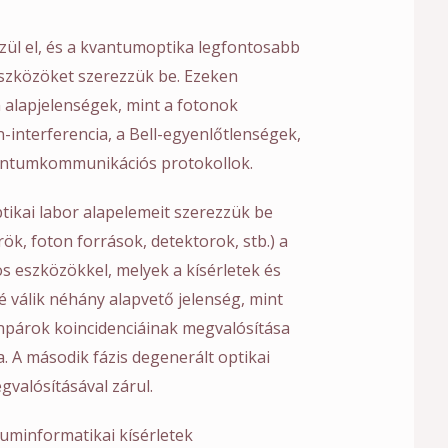
szül el, és a kvantumoptika legfontosabb
szközöket szerezzük be. Ezeken
 alapjelenségek, mint a fotonok
-interferencia, a Bell-egyenlőtlenségek,
vantumkommunikációs protokollok.
ikai labor alapelemeit szerezzük be
ök, foton források, detektorok, stb.) a
s eszközökkel, melyek a kísérletek és
vé válik néhány alapvető jelenség, mint
onpárok koincidenciáinak megvalósítása
. A második fázis degenerált optikai
gvalósításával zárul.
uminformatikai kísérletek