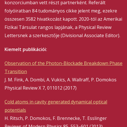
konzorciumban vett részt partnerként. Referált
folyóiratban 84 tudományos cikke jelent meg, ezekre
összesen 3582 hivatkozást kapott. 2020-tól az Amerikai
Fizikai Társulat rangos lapjának, a Physical Review
Lettersnek a szerkesztője (Divisional Associate Editor).
Kiemelt publikációi:
Observation of the Photon-Blockade Breakdown Phase
Transition
J. M. Fink, A. Dombi, A. Vukics, A. Wallraff, P. Domokos
Physical Review X 7, 011012 (2017)
Cold atoms in cavity generated dynamical optical
potentials
H. Ritsch, P. Domokos, F. Brennecke, T. Esslinger
Reviews of Modern Physics 85, 553–601 (2013)