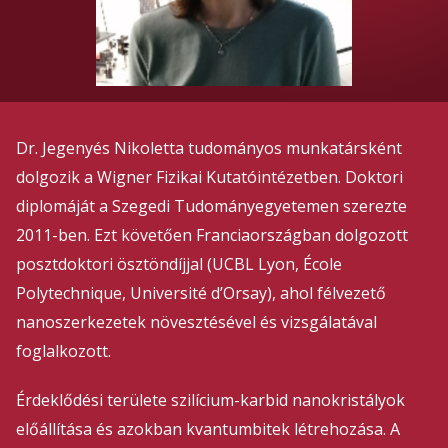
Dr. Jegenyés Nikoletta tudományos munkatársként
dolgozik a Wigner Fizikai Kutatóintézetben. Doktori
diplomáját a Szegedi Tudományegyetemen szerezte
2011-ben. Ezt követően Franciaországban dolgozott
posztdoktori ösztöndíjjal (UCBL Lyon, École
Polytechnique, Université d’Orsay), ahol félvezető
nanoszerkezetek növesztésével és vizsgálatával
foglalkozott.
Érdeklődési területe szilícium-karbid nanokristályok
előállítása és azokban kvantumbitek létrehozása. A