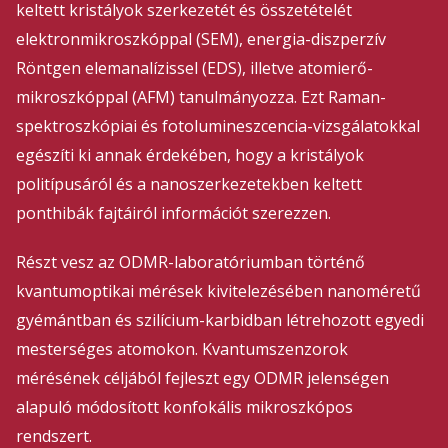
keltett kristályok szerkezetét és összetételét
elektronmikroszkóppal (SEM), energia-diszperzív
Röntgen elemanalízissel (EDS), illetve atomierő-
mikroszkóppal (AFM) tanulmányozza. Ezt Raman-
spektroszkópiai és fotolumineszcencia-vizsgálatokkal
egészíti ki annak érdekében, hogy a kristályok
politípusáról és a nanoszerkezetekben keltett
ponthibák fajtáiról információt szerezzen.
Részt vesz az ODMR-laboratóriumban történő
kvantumoptikai mérések kivitelezésében nanoméretű
gyémántban és szilícium-karbidban létrehozott egyedi
mesterséges atomokon. Kvantumszenzorok
mérésének céljából fejleszt egy ODMR jelenségen
alapuló módosított konfokális mikroszkópos
rendszert.