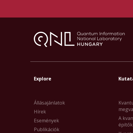
Explore
Kutat
Állásajánlatok
Kvant
megva
Hírek
A kvan
Események
építők
Publikációk