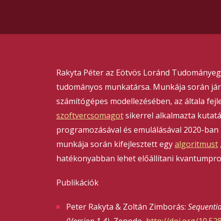
Rakyta Péter az Eötvös Loránd Tudományeg
tudományos munkatársa. Munkája során jár
számítógépes modellezésében, az általa fejl
szoftvercsomagot
sikerrel alkalmazta kutat
programozásával és emulálásával 2020-ban k
munkája során kifejlesztett egy
algoritmust
hatékonyabban lehet előállítani kvantumpro
Publikációk
Peter Rakyta & Zoltán Zimborás:
Sequenti
(Version 1.4).
Zenodo,
http://doi.org/10.5