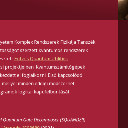
yetem Komplex Rendszerek Fizikája Tanszék
tasságot szerzett kvantumos rendszerek
esztett
Eötvös Quautum Utilities
ási projektjeiben. Kvantumszámítógépek
ezdett el foglalkozni. Első kapcsolódó
, mellyel minden eddigi módszernél
gramok logikai kapufelbontását.
al Quantum Gate Decomposer (SQUANDER)
281/zenodo.4508680
(2021).