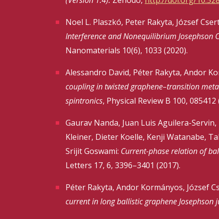
Noel L. Plaszkó, Peter Rakyta, József Cser
Interference and Nonequilibrium Josephson C
Nanomaterials 10(6), 1033 (2020).
Alessandro David, Péter Rakyta, Andor K
coupling in twisted graphene–transition meta
spintronics
, Physical Review B 100, 085412 
Gaurav Nanda, Juan Luis Aguilera-Servin,
Kleiner, Dieter Koelle, Kenji Watanabe, T
Srijit Goswami:
Current-phase relation of ba
Letters 17, 6, 3396–3401 (2017).
Péter Rakyta, Andor Kormányos, József Cs
current in long ballistic graphene Josephson 