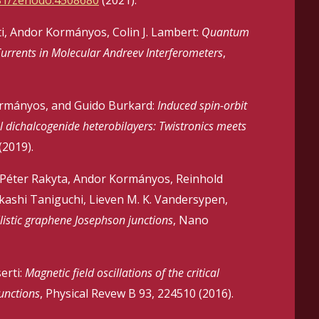
ti, Andor Kormányos, Colin J. Lambert:
Quantum
urrents in Molecular Andreev Interferometers
,
ormányos, and Guido Burkard:
Induced spin-orbit
l dichalcogenide heterobilayers: Twistronics meets
(2019).
 Péter Rakyta, Andor Kormányos, Reinhold
akashi Taniguchi, Lieven M. K. Vandersypen,
llistic graphene Josephson junctions
, Nano
erti:
Magnetic field oscillations of the critical
junctions
, Physical Revew B 93, 224510 (2016).