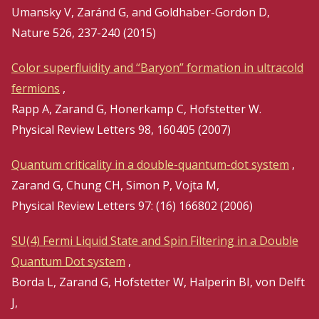
Umansky V, Zaránd G, and Goldhaber-Gordon D,
Nature 526, 237-240 (2015)
Color superfluidity and “Baryon” formation in ultracold
fermions
,
Rapp A, Zarand G, Honerkamp C, Hofstetter W.
Physical Review Letters 98, 160405 (2007)
Quantum criticality in a double-quantum-dot system
,
Zarand G, Chung CH, Simon P, Vojta M,
Physical Review Letters 97: (16) 166802 (2006)
SU(4) Fermi Liquid State and Spin Filtering in a Double
Quantum Dot system
,
Borda L, Zarand G, Hofstetter W, Halperin BI, von Delft
J,