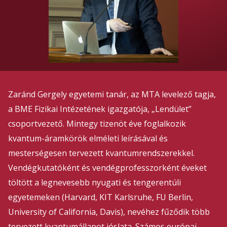
Zaránd Gergely egyetemi tanár, az MTA levelező tagja,
a BME Fizikai Intézetének igazgatója, „Lendület”
csoportvezető. Mintegy tizenöt éve foglalkozik
kvantum-áramkörök elméleti leírásával és
mesterségesen tervezett kvantumrendszerekkel.
Vendégkutatóként és vendégprofesszorként éveket
töltött a legnevesebb nyugati és tengerentúli
egyetemeken (Harvard, KIT Karlsruhe, FU Berlin,
University of California, Davis), nevéhez fűződik több
tervezett kvantumállapot jóslata. Számos európai